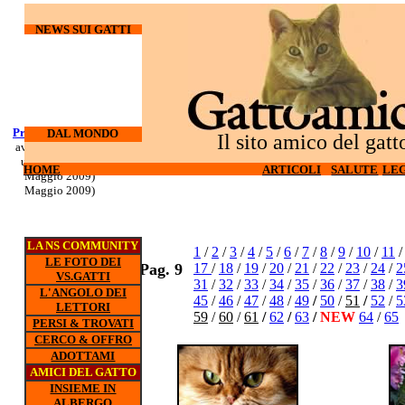
NEWS SUI GATTI
Processo Docherty
Corso di
DAL MONDO
Il sito amico del gatt
aveva torturato ed
sopravvivenza
ucciso 3 gatti (6
per gatti d'
HOME
HOME
ARTICOLI
ARTICOLI
SALUTE
SALUTE
LEG
LEG
appartamento (5
Maggio 2009)
Maggio 2009)
LA NS COMMUNITY
1
/
2
/
3
/
4
/
5
/
6
/
7
/
8
/
9
/
10
/
11
LE FOTO DEI
Pag. 9
17
/
18
/
19
/
20
/
21
/
22
/
23
/
24
/
2
VS.GATTI
31
/
32
/
33
/
34
/
35
/
36
/
37
/
38
/
3
L'ANGOLO DEI
45
/
46
/
47
/
48
/
49
/
50
/
51
/
52
/
5
LETTORI
59
/
60
/
61
/
62
/
63
/
NEW
64
/
65
PERSI & TROVATI
CERCO & OFFRO
ADOTTAMI
AMICI DEL GATTO
INSIEME IN
ALBERGO