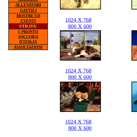
ALLEVATORI
GATTILI
MOSTRE ED
1024 X 768
EVENTI
800 X 600
UTILITA'
I PRONTO
SOCCORSI
D'ITALIA
ASSOCIAZIONI
1024 X 768
800 X 600
1024 X 768
800 X 600