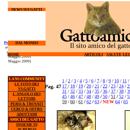
NEWS SUI GATTI
Processo Docherty
Corso di
DAL MONDO
Il sito amico del gatt
aveva torturato ed
sopravvivenza
ucciso 3 gatti (6
per gatti d'
HOME
HOME
ARTICOLI
ARTICOLI
SALUTE
SALUTE
LEG
LEG
appartamento (5
Maggio 2009)
Maggio 2009)
LA NS COMMUNITY
1
/
2
/
3
/
4
/
5
/
6
/
7
/
8
/
9
/
10
/
11
LE FOTO DEI
Pag. 47
17
/
18
/
19
/
20
/
21
/
22
/
23
/
24
/
2
VS.GATTI
31
/
32
/
33
/
34
/
35
/
36
/
37
/
38
/
3
L'ANGOLO DEI
45
/
46
/
47
/
48
/
49
/
50
/
51
/
52
/
5
LETTORI
59
/
60
/
61
/
62
/
63
/
NEW
64
/
65
PERSI & TROVATI
CERCO & OFFRO
ADOTTAMI
AMICI DEL GATTO
INSIEME IN
ALBERGO