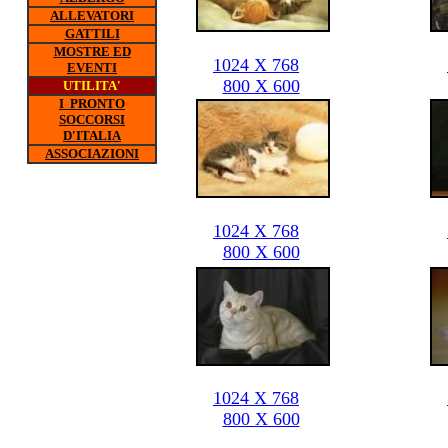
ALLEVATORI
GATTILI
MOSTRE ED
1024 X 768
EVENTI
800 X 600
UTILITA'
I PRONTO
SOCCORSI
D'ITALIA
ASSOCIAZIONI
1024 X 768
800 X 600
1024 X 768
800 X 600