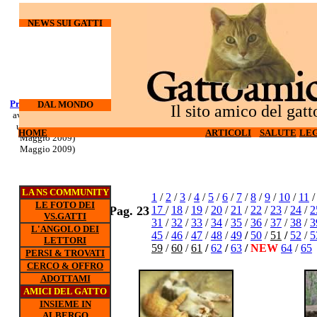
NEWS SUI GATTI
Processo Docherty
Corso di
DAL MONDO
Il sito amico del gatt
aveva torturato ed
sopravvivenza
ucciso 3 gatti (6
per gatti d'
HOME
HOME
ARTICOLI
ARTICOLI
SALUTE
SALUTE
LEG
LEG
appartamento (5
Maggio 2009)
Maggio 2009)
LA NS COMMUNITY
1
/
2
/
3
/
4
/
5
/
6
/
7
/
8
/
9
/
10
/
11
LE FOTO DEI
Pag. 23
17
/
18
/
19
/
20
/
21
/
22
/
23
/
24
/
2
VS.GATTI
31
/
32
/
33
/
34
/
35
/
36
/
37
/
38
/
3
L'ANGOLO DEI
45
/
46
/
47
/
48
/
49
/
50
/
51
/
52
/
5
LETTORI
59
/
60
/
61
/
62
/
63
/
NEW
64
/
65
PERSI & TROVATI
CERCO & OFFRO
ADOTTAMI
AMICI DEL GATTO
INSIEME IN
ALBERGO