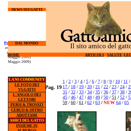
NEWS SUI GATTI
Processo Docherty
Corso di
DAL MONDO
Il sito amico del gatt
aveva torturato ed
sopravvivenza
ucciso 3 gatti (6
per gatti d'
HOME
HOME
ARTICOLI
ARTICOLI
SALUTE
SALUTE
LEG
LEG
appartamento (5
Maggio 2009)
Maggio 2009)
LA NS COMMUNITY
1
/
2
/
3
/
4
/
5
/
6
/
7
/
8
/
9
/
10
/
11
LE FOTO DEI
Pag. 19
17
/
18
/
19
/
20
/
21
/
22
/
23
/
24
/
2
VS.GATTI
31
/
32
/
33
/
34
/
35
/
36
/
37
/
38
/
3
L'ANGOLO DEI
45
/
46
/
47
/
48
/
49
/
50
/
51
/
52
/
5
LETTORI
59
/
60
/
61
/
62
/
63
/
NEW
64
/
65
PERSI & TROVATI
CERCO & OFFRO
ADOTTAMI
AMICI DEL GATTO
INSIEME IN
ALBERGO