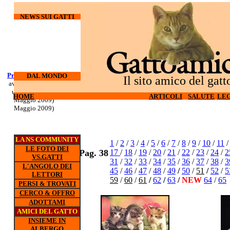
NEWS SUI GATTI
Processo Docherty
Corso di
DAL MONDO
Il sito amico del gatt
aveva torturato ed
sopravvivenza
ucciso 3 gatti (6
per gatti d'
HOME
HOME
ARTICOLI
ARTICOLI
SALUTE
SALUTE
LEG
LEG
appartamento (5
Maggio 2009)
Maggio 2009)
LA NS COMMUNITY
1
/
2
/
3
/
4
/
5
/
6
/
7
/
8
/
9
/
10
/
11
LE FOTO DEI
Pag. 38
17
/
18
/
19
/
20
/
21
/
22
/
23
/
24
/
2
VS.GATTI
31
/
32
/
33
/
34
/
35
/
36
/
37
/
38
/
3
L'ANGOLO DEI
45
/
46
/
47
/
48
/
49
/
50
/
51
/
52
/
5
LETTORI
59
/
60
/
61
/
62
/
63
/
NEW
64
/
65
PERSI & TROVATI
CERCO & OFFRO
ADOTTAMI
AMICI DEL GATTO
INSIEME IN
ALBERGO