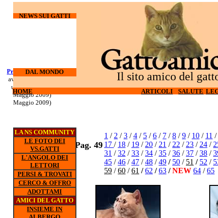
NEWS SUI GATTI
Processo Docherty
Corso di
DAL MONDO
Il sito amico del gatt
aveva torturato ed
sopravvivenza
ucciso 3 gatti (6
per gatti d'
HOME
HOME
ARTICOLI
ARTICOLI
SALUTE
SALUTE
LEG
LEG
appartamento (5
Maggio 2009)
Maggio 2009)
LA NS COMMUNITY
1
/
2
/
3
/
4
/
5
/
6
/
7
/
8
/
9
/
10
/
11
LE FOTO DEI
Pag. 49
17
/
18
/
19
/
20
/
21
/
22
/
23
/
24
/
2
VS.GATTI
31
/
32
/
33
/
34
/
35
/
36
/
37
/
38
/
3
L'ANGOLO DEI
45
/
46
/
47
/
48
/
49
/
50
/
51
/
52
/
5
LETTORI
59
/
60
/
61
/
62
/
63
/
NEW
64
/
65
PERSI & TROVATI
CERCO & OFFRO
ADOTTAMI
AMICI DEL GATTO
INSIEME IN
ALBERGO