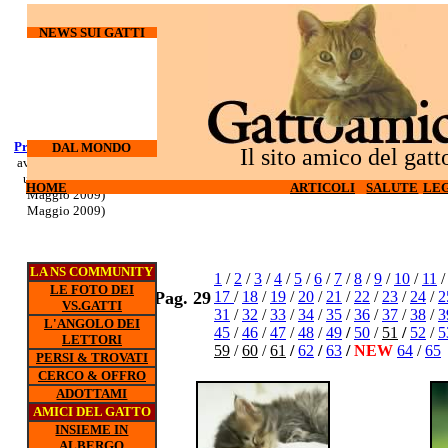
NEWS SUI GATTI
Processo Docherty
Corso di
DAL MONDO
Il sito amico del gatt
aveva torturato ed
sopravvivenza
ucciso 3 gatti (6
per gatti d'
HOME
HOME
ARTICOLI
ARTICOLI
SALUTE
SALUTE
LEG
LEG
appartamento (5
Maggio 2009)
Maggio 2009)
LA NS COMMUNITY
1
/
2
/
3
/
4
/
5
/
6
/
7
/
8
/
9
/
10
/
11
LE FOTO DEI
Pag. 29
17
/
18
/
19
/
20
/
21
/
22
/
23
/
24
/
2
VS.GATTI
31
/
32
/
33
/
34
/
35
/
36
/
37
/
38
/
3
L'ANGOLO DEI
45
/
46
/
47
/
48
/
49
/
50
/
51
/
52
/
5
LETTORI
59
/
60
/
61
/
62
/
63
/
NEW
64
/
65
PERSI & TROVATI
CERCO & OFFRO
ADOTTAMI
AMICI DEL GATTO
INSIEME IN
ALBERGO