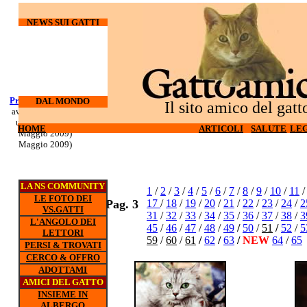
NEWS SUI GATTI
Processo Docherty
Corso di
DAL MONDO
Il sito amico del gatt
aveva torturato ed
sopravvivenza
ucciso 3 gatti (6
per gatti d'
HOME
HOME
ARTICOLI
ARTICOLI
SALUTE
SALUTE
LEG
LEG
appartamento (5
Maggio 2009)
Maggio 2009)
LA NS COMMUNITY
1
/
2
/
3
/
4
/
5
/
6
/
7
/
8
/
9
/
10
/
11
LE FOTO DEI
Pag. 3
17
/
18
/
19
/
20
/
21
/
22
/
23
/
24
/
2
VS.GATTI
31
/
32
/
33
/
34
/
35
/
36
/
37
/
38
/
3
L'ANGOLO DEI
45
/
46
/
47
/
48
/
49
/
50
/
51
/
52
/
5
LETTORI
59
/
60
/
61
/
62
/
63
/
NEW
64
/
65
PERSI & TROVATI
CERCO & OFFRO
ADOTTAMI
AMICI DEL GATTO
INSIEME IN
ALBERGO