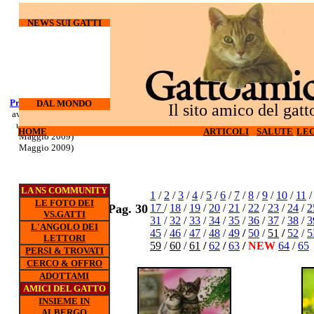
NEWS SUI GATTI
Processo Docherty
Corso di
DAL MONDO
Il sito amico del gatt
aveva torturato ed
sopravvivenza
ucciso 3 gatti (6
per gatti d'
HOME
HOME
ARTICOLI
ARTICOLI
SALUTE
SALUTE
LEG
LEG
appartamento (5
Maggio 2009)
Maggio 2009)
LA NS COMMUNITY
1
/
2
/
3
/
4
/
5
/
6
/
7
/
8
/
9
/
10
/
11
LE FOTO DEI
Pag. 30
17
/
18
/
19
/
20
/
21
/
22
/
23
/
24
/
2
VS.GATTI
31
/
32
/
33
/
34
/
35
/
36
/
37
/
38
/
3
L'ANGOLO DEI
45
/
46
/
47
/
48
/
49
/
50
/
51
/
52
/
5
LETTORI
59
/
60
/
61
/
62
/
63
/
NEW
64
/
65
PERSI & TROVATI
CERCO & OFFRO
ADOTTAMI
AMICI DEL GATTO
INSIEME IN
ALBERGO