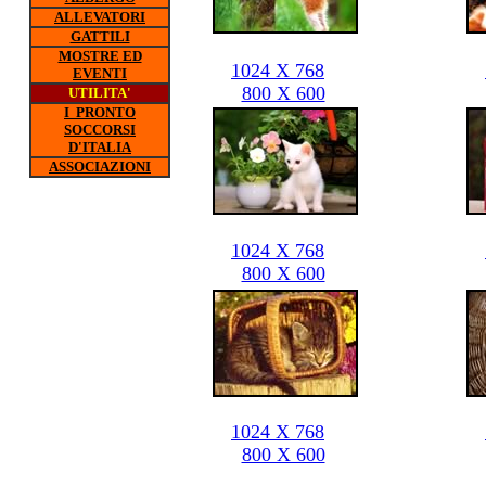
ALLEVATORI
GATTILI
MOSTRE ED
1024 X 768
EVENTI
800 X 600
UTILITA'
I PRONTO
SOCCORSI
D'ITALIA
ASSOCIAZIONI
1024 X 768
800 X 600
1024 X 768
800 X 600