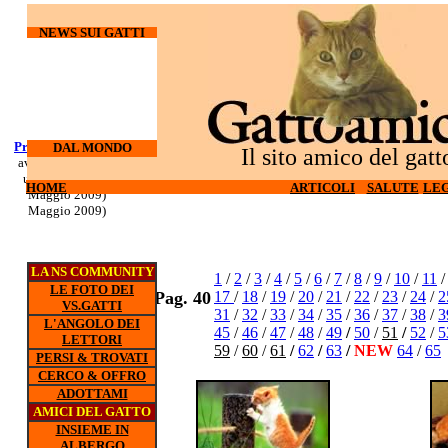
NEWS SUI GATTI
Processo Docherty
Corso di
DAL MONDO
Il sito amico del gatt
aveva torturato ed
sopravvivenza
ucciso 3 gatti (6
per gatti d'
HOME
HOME
ARTICOLI
ARTICOLI
SALUTE
SALUTE
LEG
LEG
appartamento (5
Maggio 2009)
Maggio 2009)
LA NS COMMUNITY
1
/
2
/
3
/
4
/
5
/
6
/
7
/
8
/
9
/
10
/
11
LE FOTO DEI
Pag. 40
17
/
18
/
19
/
20
/
21
/
22
/
23
/
24
/
2
VS.GATTI
31
/
32
/
33
/
34
/
35
/
36
/
37
/
38
/
3
L'ANGOLO DEI
45
/
46
/
47
/
48
/
49
/
50
/
51
/
52
/
5
LETTORI
59
/
60
/
61
/
62
/
63
/
NEW
64
/
65
PERSI & TROVATI
CERCO & OFFRO
ADOTTAMI
AMICI DEL GATTO
INSIEME IN
ALBERGO