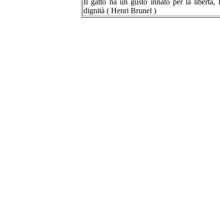
Il gatto ha un gusto innato per la libertà,
dignità ( Henri Brunel )