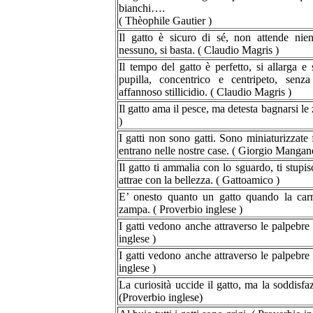
bianchi….
( Thèophile Gautier )
Il gatto è sicuro di sé, non attende ni
nessuno, si basta. ( Claudio Magris )
Il tempo del gatto è perfetto, si allarga e
pupilla, concentrico e centripeto, senza
affannoso stillicidio. ( Claudio Magris )
Il gatto ama il pesce, ma detesta bagnarsi le
)
I gatti non sono gatti. Sono miniaturizzate
entrano nelle nostre case. ( Giorgio Mangane
Il gatto ti ammalia con lo sguardo, ti stupisc
attrae con la bellezza. ( Gattoamico )
E’ onesto quanto un gatto quando la car
zampa. ( Proverbio inglese )
I gatti vedono anche attraverso le palpebre
inglese )
I gatti vedono anche attraverso le palpebre
inglese )
La curiosità uccide il gatto, ma la soddisfaz
(Proverbio inglese)