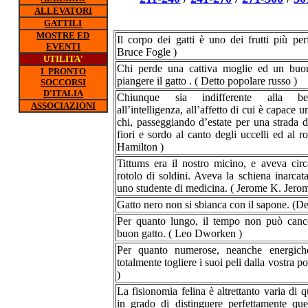
ALLEVATORI
GATTILI
MOSTRE ED
Il corpo dei gatti è uno dei frutti più perf
EVENTI
Bruce Fogle )
UTILITA'
Chi perde una cattiva moglie ed un buon
I PRONTO
piangere il gatto . ( Detto popolare russo )
SOCCORSI
D'ITALIA
Chiunque sia indifferente alla bell
ASSOCIAZIONI
all’intelligenza, all’affetto di cui è capace
chi, passeggiando d’estate per una strada 
fiori e sordo al canto degli uccelli ed al ro
Hamilton )
Tittums era il nostro micino, e aveva cir
rotolo di soldini. Aveva la schiena inarc
uno studente di medicina. ( Jerome K. Jerom
Gatto nero non si sbianca con il sapone. (Det
Per quanto lungo, il tempo non può cancel
buon gatto. ( Leo Dworken )
Per quanto numerose, neanche energich
totalmente togliere i suoi peli dalla vostra 
)
La fisionomia felina è altrettanto varia di 
in grado di distinguere perfettamente quei