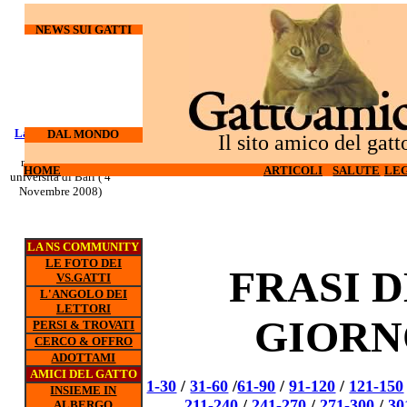
NEWS SUI GATTI
Laureati su cani e
I gatti
DAL MONDO
Il sito amico del gatt
odiano l'hi-tech (27
gatti
nuovo corso all'
Ottobre 2008)
HOME
HOME
ARTICOLI
ARTICOLI
SALUTE
SALUTE
LEG
LEG
universita di Bari ( 4
Novembre 2008)
LA NS COMMUNITY
LE FOTO DEI
FRASI 
VS.GATTI
L'ANGOLO DEI
LETTORI
GIORN
PERSI & TROVATI
CERCO & OFFRO
ADOTTAMI
AMICI DEL GATTO
1-30
/
31-60
/
61-90
/
91-120
/
121-150
INSIEME IN
211-240
/
241-270
/
271-300
/
30
ALBERGO