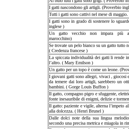
Al buio tutti i gatti sono grigi. ( Proverbio in
I gatti nascondono gli artigli. (Proverbio ing
Tutti i gatti sono cattivi nel mese di maggio.
I gatti sono in grado di sostenere lo sguard
inglese )
Un gatto vecchio non impara più a b
marocchino)
Se trovate un pelo bianco su un gatto tutto n
( Credenza francese )
La spiccata individualità dei gatti li rende 
l’altro. ( Mary Emilson )
Un gatto per un topo è come un leone. (Pro
I giovani gatti sono allegri, vivaci , giocosi
da temere dai loro artigli, sarebbero un ot
bambini. ( Gorge Louis Buffon )
Il gatto, compagno pigro e sfuggente, elettr
fonte inesauribile di enigmi, delizie e torme
Il gatto: paziente e vigile, alterna l’impeto a
alla dolcezza. ( Henri Brunel )
Dalle dolci note della sua lingua melodios
secondo una precisa metrica e miagola in ri