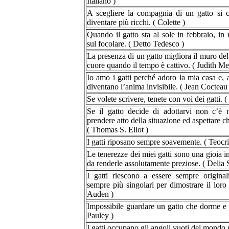
Italiano )
A scegliere la compagnia di un gatto si co
diventare più ricchi. ( Colette )
Quando il gatto sta al sole in febbraio, in
sul focolare. ( Detto Tedesco )
La presenza di un gatto migliora il muro del 
cuore quando il tempo è cattivo. ( Judith Me
Io amo i gatti perché adoro la mia casa e, 
diventano l’anima invisibile. ( Jean Cocteau 
Se volete scrivere, tenete con voi dei gatti.
Se il gatto decide di adottarvi non c’è 
prendere atto della situazione ed aspettare c
( Thomas S. Eliot )
I gatti riposano sempre soavemente. ( Teocri
Le tenerezze dei miei gatti sono una gioia 
da renderle assolutamente preziose. ( Delia 
I gatti riescono a essere sempre origina
sempre più singolari per dimostrare il loro
Auden )
Impossibile guardare un gatto che dorme e s
Pauley )
I gatti occupano gli angoli vuoti del mondo