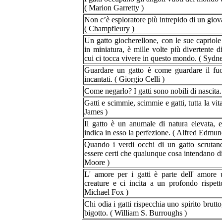
( Marion Garretty )
Non c’è esploratore più intrepido di un giov
( Champfleury )
Un gatto giocherellone, con le sue capriole
in miniatura, è mille volte più divertente 
cui ci tocca vivere in questo mondo. ( Syd
Guardare un gatto è come guardare il fu
incantati. ( Giorgio Celli )
Come negarlo? I gatti sono nobili di nascita. 
Gatti e scimmie, scimmie e gatti, tutta la vi
James )
Il gatto è un anumale di natura elevata, e 
indica in esso la perfezione. ( Alfred Edmu
Quando i verdi occhi di un gatto scrutano
essere certi che qualunque cosa intendano dirv
Moore )
L' amore per i gatti è parte dell' amore u
creature e ci incita a un profondo rispett
Michael Fox )
Chi odia i gatti rispecchia uno spirito brutt
bigotto. ( William S. Burroughs )