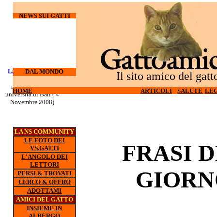
NEWS SUI GATTI
Laureati su cani e
I gatti
DAL MONDO
Il sito amico del gatt
odiano l'hi-tech (27
gatti
nuovo corso all'
Ottobre 2008)
HOME
HOME
ARTICOLI
ARTICOLI
SALUTE
SALUTE
LEG
LEG
universita di Bari ( 4
Novembre 2008)
LA NS COMMUNITY
LE FOTO DEI
FRASI 
VS.GATTI
L'ANGOLO DEI
LETTORI
GIORN
PERSI & TROVATI
CERCO & OFFRO
ADOTTAMI
AMICI DEL GATTO
INSIEME IN
ALBERGO