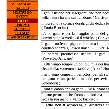
ALLEVATORI
GATTILI
MOSTRE ED
I gatti esistono per insegnarci che non nec
EVENTI
nella natura ha una sua funzione. ( Garrison 
UTILITA'
I mici sono la cornice dorata di chi dedica l
I PRONTO
( Ennio Bencini )
SOCCORSI
D'ITALIA
L’erba gatta è per la maggior parte dei ga
ASSOCIAZIONI
uomini sono la vodka ed il whisky. ( Carl v
Il gatto: un leone pigmeo che ama i topi, o
condiscendenza gli esseri umani. ( Oliver He
Se stirarsi producesse denaro, i gatti s
(Proverbio Africano)
I gatti vanno sempre un po’ più in là dei limi
cieca follia, vorremmo stabilire. ( Andrè Nor
I gatti sono compagni pericolosi per gli scri
un gatto è un perfetto metodo per evita
Greenburg )
I cani si danno arie da gatto. ( Sir Richard St
Il gatto permette che l’uomo lo aiuti ma, a d
lecca la sua mano. ( Vance Packard )
Il gatto non ti accarezza, si accarezza v