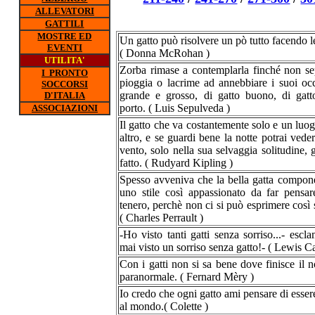
ALLEVATORI
GATTILI
MOSTRE ED
Un gatto può risolvere un pò tutto facendo l
EVENTI
( Donna McRohan )
UTILITA'
Zorba rimase a contemplarla finché non se
I PRONTO
pioggia o lacrime ad annebbiare i suoi occh
SOCCORSI
grande e grosso, di gatto buono, di gatto
D'ITALIA
porto. ( Luis Sepulveda )
ASSOCIAZIONI
Il gatto che va costantemente solo e un luog
altro, e se guardi bene la notte potrai ved
vento, solo nella sua selvaggia solitudine,
fatto. ( Rudyard Kipling )
Spesso avveniva che la bella gatta compone
uno stile così appassionato da far pensar
tenero, perchè non ci si può esprimere così 
( Charles Perrault )
-Ho visto tanti gatti senza sorriso...- esc
mai visto un sorriso senza gatto!- ( Lewis Ca
Con i gatti non si sa bene dove finisce il n
paranormale. ( Fernard Mèry )
Io credo che ogni gatto ami pensare di essere
al mondo.( Colette )