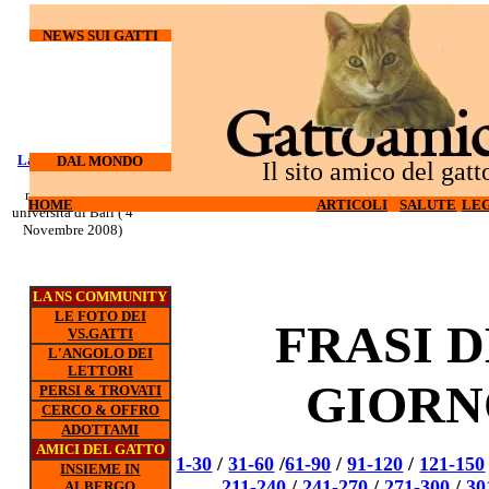
NEWS SUI GATTI
Laureati su cani e
I gatti
DAL MONDO
Il sito amico del gatt
odiano l'hi-tech (27
gatti
nuovo corso all'
Ottobre 2008)
HOME
HOME
ARTICOLI
ARTICOLI
SALUTE
SALUTE
LEG
LEG
universita di Bari ( 4
Novembre 2008)
LA NS COMMUNITY
LE FOTO DEI
FRASI 
VS.GATTI
L'ANGOLO DEI
LETTORI
GIORN
PERSI & TROVATI
CERCO & OFFRO
ADOTTAMI
AMICI DEL GATTO
1-30
/
31-60
/
61-90
/
91-120
/
121-150
INSIEME IN
211-240
/
241-270
/
271-300
/
30
ALBERGO