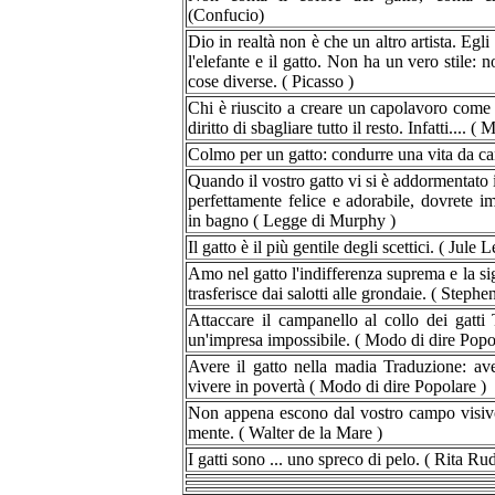
(Confucio)
Dio in realtà non è che un altro artista. Egli
l'elefante e il gatto. Non ha un vero stile: 
cose diverse. ( Picasso )
Chi è riuscito a creare un capolavoro come il
diritto di sbagliare tutto il resto. Infatti.... (
Colmo per un gatto: condurre una vita da cani
Quando il vostro gatto vi si è addormentato 
perfettamente felice e adorabile, dovrete 
in bagno ( Legge di Murphy )
Il gatto è il più gentile degli scettici. ( Jule 
Amo nel gatto l'indifferenza suprema e la sig
trasferisce dai salotti alle grondaie. ( Stephe
Attaccare il campanello al collo dei gatti 
un'impresa impossibile. ( Modo di dire Popo
Avere il gatto nella madia Traduzione: av
vivere in povertà ( Modo di dire Popolare )
Non appena escono dal vostro campo visivo,
mente. ( Walter de la Mare )
I gatti sono ... uno spreco di pelo. ( Rita Ru