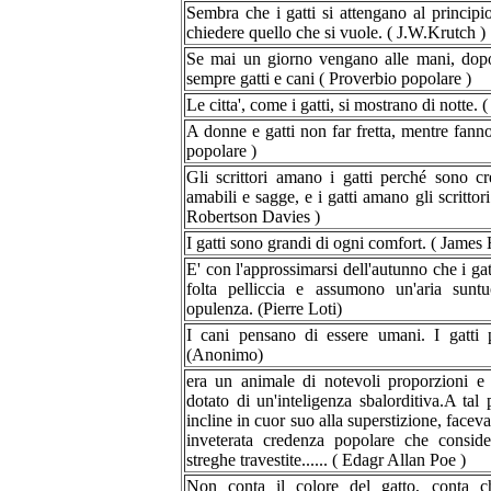
Sembra che i gatti si attengano al princip
chiedere quello che si vuole. ( J.W.Krutch )
Se mai un giorno vengano alle mani, dop
sempre gatti e cani ( Proverbio popolare )
Le citta', come i gatti, si mostrano di notte.
A donne e gatti non far fretta, mentre fanno 
popolare )
Gli scrittori amano i gatti perché sono cre
amabili e sagge, e i gatti amano gli scrittori
Robertson Davies )
I gatti sono grandi di ogni comfort. ( James 
E' con l'approssimarsi dell'autunno che i gat
folta pelliccia e assumono un'aria sunt
opulenza. (Pierre Loti)
I cani pensano di essere umani. I gatti
(Anonimo)
era un animale di notevoli proporzioni e 
dotato di un'inteligenza sbalorditiva.A tal
incline in cuor suo alla superstizione, faceva
inveterata credenza popolare che consider
streghe travestite...... ( Edagr Allan Poe )
Non conta il colore del gatto, conta ch