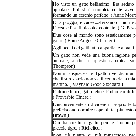
Ho visto un gatto bellissimo. Era seduto 
appaiate. Poi si è completamente avvol
formando un cerchio perfetto. ( Anne Mor
E' la pioggia, e cadea...sferzando i muri e 
Facea le fusa il piccolo, contento. ( G. Pasco
Due cose al mondo sono esteticamente perf
gatto. ( Emile Auguste Chartier )
Agli occhi dei gatti tutto appartiene ai gatti
Un gatto non vede una buona ragione per
animale, anche se questo cammina su
Thompson)
Non mi dispiace che il gatto rivendichi u
che il suo spazio non sia il centro della mia
mattino. ( Maynard Good Stoddard )
Padrone felice, gatto felice. Padrone indiffe
( Proverbio Cinese )
L'inconveniente di dividere il proprio lett
preferiscono dormire sopra di te, piuttosto
Brown )
Dio ha creato il gatto perchè l'uomo po
piccola tigre. ( Richelieu )
Non c'è niente di più minaccioso per 