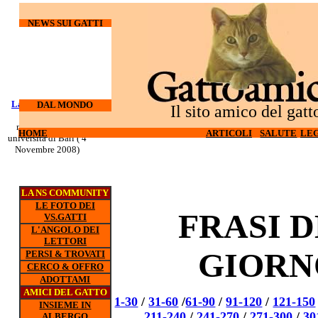
NEWS SUI GATTI
Laureati su cani e
I gatti
DAL MONDO
Il sito amico del gatt
odiano l'hi-tech (27
gatti
nuovo corso all'
Ottobre 2008)
HOME
HOME
ARTICOLI
ARTICOLI
SALUTE
SALUTE
LEG
LEG
universita di Bari ( 4
Novembre 2008)
LA NS COMMUNITY
LE FOTO DEI
FRASI 
VS.GATTI
L'ANGOLO DEI
LETTORI
GIORN
PERSI & TROVATI
CERCO & OFFRO
ADOTTAMI
AMICI DEL GATTO
1-30
/
31-60
/
61-90
/
91-120
/
121-150
INSIEME IN
211-240
/
241-270
/
271-300
/
30
ALBERGO