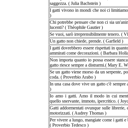
saggezza. ( Julia Bachstein )
I gatti vivono in mondi che noi ci limitiamo 
)
Chi potrebbe pensare che non ci sia un'anim
lucenti? ( Thèophile Gautier )
Se vuoi, sarò irreprensibilmente tenero. ( 
Un gatto non chiede, prende. ( Garfield )
I gatti dovrebbero essere rispettati in quant
ammirati come decorazioni. ( Barbara Holl
Non importa quanto io possa essere stanca
gatto riesce sempre a distrarmi.( Mary E. W
Se un gatto viene morso da un serpente, poi
coda. ( Proverbio Arabo )
In una casa dove vive un gatto c'è sempre a
)
Io amo i gatti. Amo il modo in cui ment
quello snervante, immoto, ipercritico. ( Joyc
Gatti addormentati ovunque sulle librerie, 
motorizzati. ( Audrey Thomas )
Per vivere a lungo, mangiate come i gatti e
( Proverbio Tedesco )