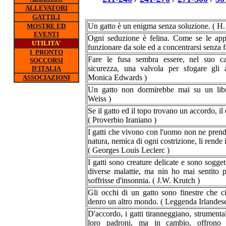
ALLEVATORI
GATTILI
Un gatto è un enigma senza soluzione. ( H.
MOSTRE ED
EVENTI
Ogni seduzione è felina. Come se le app
UTILITA'
funzionare da sole ed a concentrarsi senza fa
I PRONTO
Fare le fusa sembra essere, nel suo ca
SOCCORSI
sicurezza, una valvola per sfogare gli a
D'ITALIA
Monica Edwards )
ASSOCIAZIONI
Un gatto non dormirebbe mai su un lib
Weiss )
Se il gatto ed il topo trovano un accordo, il
( Proverbio Iraniano )
I gatti che vivono con l'uomo non ne prend
natura, nemica di ogni costrizione, li rende
( Georges Louis Leclerc )
I gatti sono creature delicate e sono sogge
diverse malattie, ma nin ho mai sentito p
soffrisse d'insonnia. ( J.W. Krutch )
Gli occhi di un gatto sono finestre che c
denro un altro mondo. ( Leggenda Irlandese
D'accordo, i gatti tiranneggiano, strumenta
loro padroni, ma in cambio, offrono i