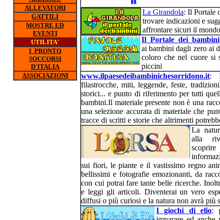
ALLEVATORI
La Girandola
: Il Portale
GATTILI
trovare indicazioni e sug
MOSTRE ED
affrontare sicuri il mon
EVENTI
Il_Portale_dei_bambini
UTILITA'
ai bambini dagli zero ai d
I PRONTO
coloro che nel cuore si
SOCCORSI
piccini
D'ITALIA
ASSOCIAZIONI
www.ilpaesedeibambinichesorridono.it
: 
filastrocche, miti, leggende, feste, tradizio
storici... e punto di riferimento per tutti qu
bambini.Il materiale presente non è una racc
una selezione accurata di materiale che punt
tracce di scritti e storie che altrimenti potreb
La natur
alla r
scopr
informazi
sui fiori, le piante e il vastissimo regno an
bellissimi e fotografie emozionanti, da racc
con cui potrai fare tante belle ricerche. Inolt
e leggi gli articoli. Diventerai un vero esp
diffusi o più curiosi e la natura non avrà più s
I giochi di elio
: 
imparare ed anche p