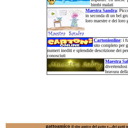
bimbi malati
Maestra Sandra
: Picc
in seconda di un bel gr
loro maestre e dei loro g
Cartonionline
: i 
sito completo per g
numeri inediti e splendide descrizione dei pe
conosciuti
Maestra Sa
divertendosi 
bravura dell
gattoamico
il sito amico del gatto e....dei gatti