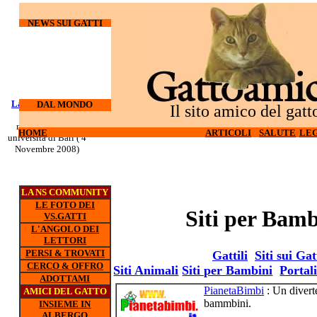
NEWS SUI GATTI
Laureati su cani e
I gatti
DAL MONDO
Il sito amico del gatt
odiano l'hi-tech (27
gatti
nuovo corso all'
Ottobre 2008)
HOME
HOME
ARTICOLI
ARTICOLI
SALUTE
SALUTE
LEG
LEG
universita di Bari ( 4
Novembre 2008)
LA NS COMMUNITY
LE FOTO DEI
Siti per Bamb
VS.GATTI
L'ANGOLO DEI
LETTORI
PERSI & TROVATI
Gattili
Siti sui Gat
CERCO & OFFRO
Siti Animali
Siti per Bambini
Portal
ADOTTAMI
PianetaBimbi
: Un diverte
AMICI DEL GATTO
bammbini.
INSIEME IN
ALBERGO