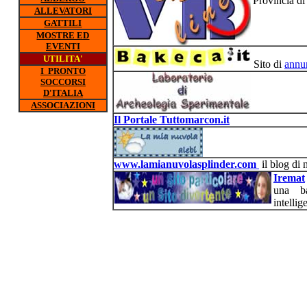
Provincia di
ALLEVATORI
GATTILI
MOSTRE ED
EVENTI
UTILITA'
Sito di
annun
I PRONTO
SOCCORSI
D'ITALIA
ASSOCIAZIONI
Il Portale Tuttomarcon.it
www.lamianuvolasplinder.com
il blog di 
Iremat
una b
intellig