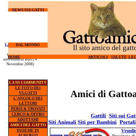
NEWS SUI GATTI
Laureati su cani e
I gatti
DAL MONDO
Il sito amico del gatt
odiano l'hi-tech (27
gatti
nuovo corso all'
Ottobre 2008)
HOME
HOME
ARTICOLI
ARTICOLI
SALUTE
SALUTE
LEG
LEG
universita di Bari ( 4
Novembre 2008)
LA NS COMMUNITY
LE FOTO DEI
Amici di Gatto
VS.GATTI
L'ANGOLO DEI
LETTORI
PERSI & TROVATI
CERCO & OFFRO
Gattili
Siti sui Gat
ADOTTAMI
Siti Animali
Siti per Bambini
Portali
AMICI DEL GATTO
INSIEME IN
Vronli
ALBERGO