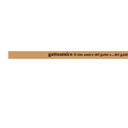
gattoamico
il sito amico del gatto e....dei gatt