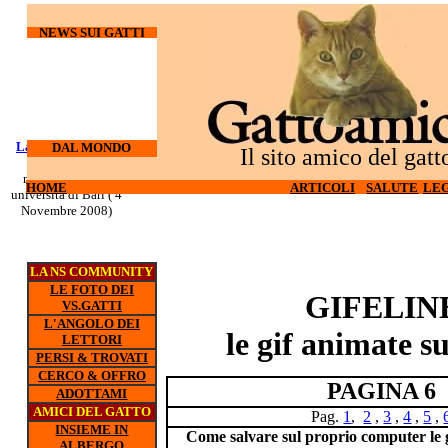
NEWS SUI GATTI
Laureati su cani e
I gatti
DAL MONDO
Il sito amico del gatt
odiano l'hi-tech (27
gatti
nuovo corso all'
Ottobre 2008)
HOME
HOME
ARTICOLI
ARTICOLI
SALUTE
SALUTE
LEG
LEG
universita di Bari ( 4
Novembre 2008)
LA NS COMMUNITY
LE FOTO DEI
GIFELIN
VS.GATTI
L'ANGOLO DEI
le gif animate su
LETTORI
PERSI & TROVATI
CERCO & OFFRO
PAGINA 6
ADOTTAMI
AMICI DEL GATTO
Pag.
1
,
2
,
3
,
4
,
5
,
INSIEME IN
Come salvare sul proprio computer le g
ALBERGO