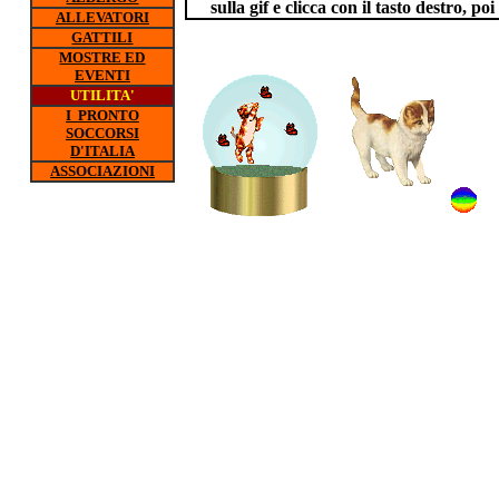
sulla gif e clicca con il tasto destro, p
ALLEVATORI
GATTILI
MOSTRE ED
EVENTI
UTILITA'
I PRONTO
SOCCORSI
D'ITALIA
ASSOCIAZIONI