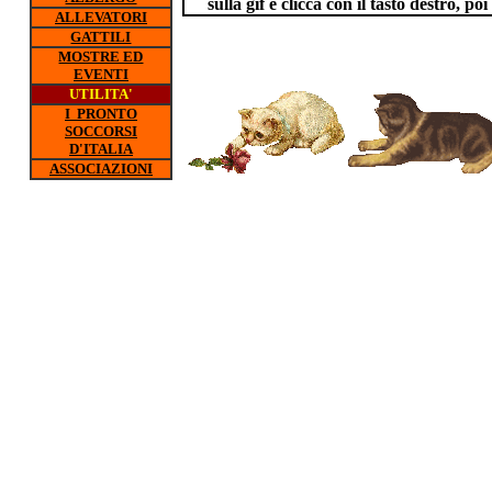
sulla gif e clicca con il tasto destro, p
ALLEVATORI
GATTILI
MOSTRE ED
EVENTI
UTILITA'
I PRONTO
SOCCORSI
D'ITALIA
ASSOCIAZIONI