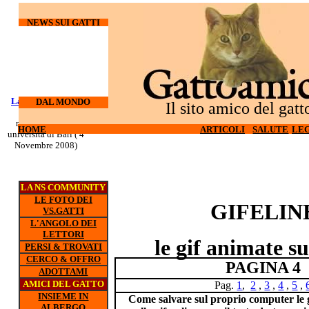
NEWS SUI GATTI
Laureati su cani e
I gatti
DAL MONDO
Il sito amico del gatt
odiano l'hi-tech (27
gatti
nuovo corso all'
Ottobre 2008)
HOME
HOME
ARTICOLI
ARTICOLI
SALUTE
SALUTE
LEG
LEG
universita di Bari ( 4
Novembre 2008)
LA NS COMMUNITY
LE FOTO DEI
GIFELIN
VS.GATTI
L'ANGOLO DEI
LETTORI
le gif animate su
PERSI & TROVATI
CERCO & OFFRO
PAGINA 4
ADOTTAMI
AMICI DEL GATTO
Pag.
1
,
2
,
3
,
4
,
5
,
INSIEME IN
Come salvare sul proprio computer le g
ALBERGO