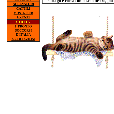
sulla gif e clicca con il tasto destro, p
ALLEVATORI
GATTILI
MOSTRE ED
EVENTI
UTILITA'
I PRONTO
SOCCORSI
D'ITALIA
ASSOCIAZIONI