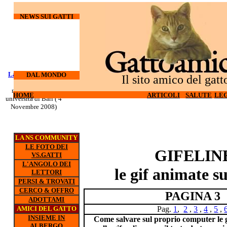
NEWS SUI GATTI
Laureati su cani e
I gatti
DAL MONDO
Il sito amico del gatt
odiano l'hi-tech (27
gatti
nuovo corso all'
Ottobre 2008)
HOME
HOME
ARTICOLI
ARTICOLI
SALUTE
SALUTE
LEG
LEG
universita di Bari ( 4
Novembre 2008)
LA NS COMMUNITY
LE FOTO DEI
GIFELIN
VS.GATTI
L'ANGOLO DEI
le gif animate su
LETTORI
PERSI & TROVATI
CERCO & OFFRO
PAGINA 3
ADOTTAMI
AMICI DEL GATTO
Pag.
1
,
2
,
3
,
4
,
5
,
INSIEME IN
Come salvare sul proprio computer le g
ALBERGO