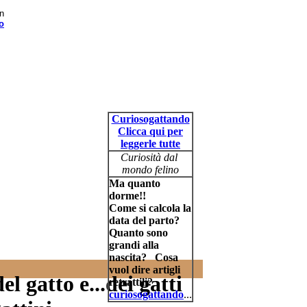
n
o
Curiosogattando
Clicca qui per
leggerle tutte
Curiosità dal
mondo felino
Ma quanto
dorme!!
Come si calcola la
data del parto?
Quanto sono
grandi alla
nascita?
Cosa
vuol dire artigli
l gatto e...dei gatti
retrattili?
curiosogattando
...