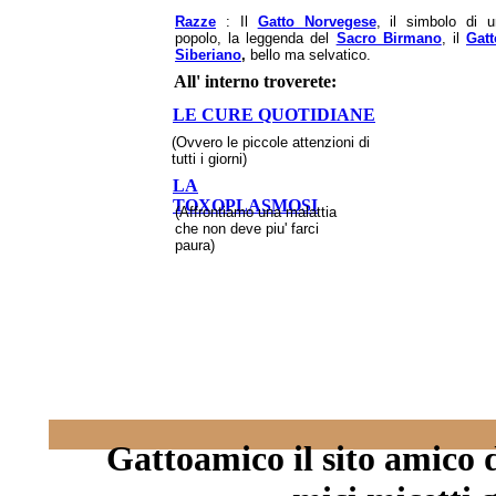
Razze
: Il
Gatto Norvegese
, il simbolo di u
popolo, la leggenda del
Sacro Birmano
, il
Gatt
Siberiano
,
bello ma selvatico.
All' interno troverete:
LE CURE QUOTIDIANE
(Ovvero le piccole attenzioni di
tutti i giorni)
LA
TOXOPLASMOSI
(Affrontiamo una malattia
che non deve piu' farci
paura)
Gattoamico il sito amico de