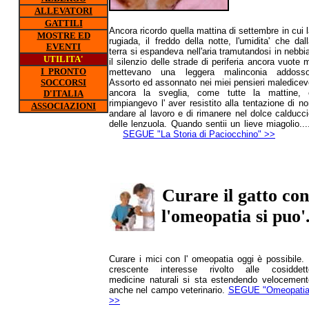
ALLEVATORI
GATTILI
Ancora ricordo quella mattina di settembre in cui 
MOSTRE ED
rugiada, il freddo della notte, l'umidita' che dal
EVENTI
terra si espandeva nell'aria tramutandosi in nebbi
UTILITA'
il silenzio delle strade di periferia ancora vuote 
I PRONTO
mettevano una leggera malinconia addosso
SOCCORSI
Assorto ed assonnato nei miei pensieri maledicev
ancora la sveglia, come tutte la mattine, 
D'ITALIA
rimpiangevo l' aver resistito alla tentazione di n
ASSOCIAZIONI
andare al lavoro e di rimanere nel dolce calducc
delle lenzuola. Quando sentii un lieve miagolio..
SEGUE "La Storia di Paciocchino" >>
Curare il gatto con
l'omeopatia si puo'
Curare i mici con l' omeopatia oggi è possibile. 
crescente interesse rivolto alle cosiddett
medicine naturali si sta estendendo velocement
anche nel campo veterinario.
SEGUE "Omeopatia
>>