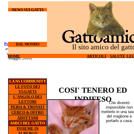
NEWS SUI GATTI
Processo Docherty
DAL MONDO
Il sito amico del gatt
aveva torturato ed
ucciso 3 gatti (6
HOME
HOME
ARTICOLI
ARTICOLI
SALUTE
SALUTE
LEG
LEG
Maggio 2009)
LA NS COMMUNITY
LE FOTO DEI
COSI' TENERO ED
VS.GATTI
L'ANGOLO DEI
INDIFESO
LETTORI
Che diventò
PERSI & TROVATI
impossibile non
metterlo in una tas
CERCO & OFFRO
del maglione e
ADOTTAMI
portarlo a casa.
AMICI DEL GATTO
INSIEME IN
ALBERGO