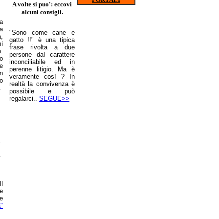
A volte si puo': eccovi
alcuni consigli.
la
la
"Sono come cane e
a,
gatto !!" è una tipica
mi
frase rivolta a due
.
persone dal carattere
o
inconciliabile ed in
e
perenne litigio. Ma è
on
veramente così ? In
io
realtà la convivenza è
..
possibile e può
regalarci..
SEGUE>>
.
Il
e
e
"