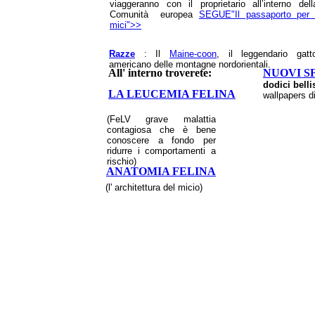
viaggeranno con il proprietario all’interno dell
Comunità europea
SEGUE"Il passaporto per 
mici">>
Razze
: Il
Maine-coon
, il leggendario gatt
americano delle montagne nordorientali.
All' interno troverete:
NUOVI S
dodici belli
LA LEUCEMIA FELINA
wallpapers di
(
FeLV grave malattia
contagiosa che è bene
conoscere a fondo per
ridurre i comportamenti a
rischio
)
ANATOMIA FELINA
(
l' architettura del micio
)