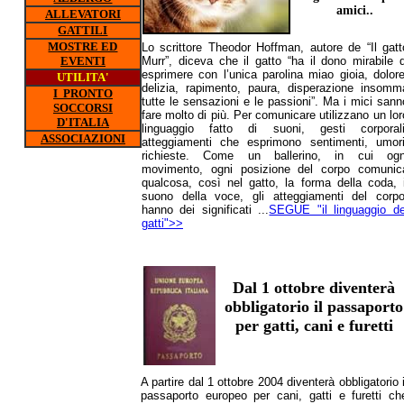
amici..
ALLEVATORI
GATTILI
MOSTRE ED
Lo scrittore Theodor Hoffman, autore de “Il gatt
EVENTI
Murr”, diceva che il gatto “ha il dono mirabile d
esprimere con l’unica parolina miao gioia, dolore
UTILITA'
delizia, rapimento, paura, disperazione insomm
I PRONTO
tutte le sensazioni e le passioni”. Ma i mici sann
SOCCORSI
fare molto di più. Per comunicare utilizzano un lor
D'ITALIA
linguaggio fatto di suoni, gesti corporali
ASSOCIAZIONI
atteggiamenti che esprimono sentimenti, umori
richieste. Come un ballerino, in cui ogn
movimento, ogni posizione del corpo comunic
qualcosa, così nel gatto, la forma della coda, i
suono della voce, gli atteggiamenti del corpo
hanno dei significati ...
SEGUE "il linguaggio de
gatti">>
Dal 1 ottobre diventerà
obbligatorio il passaporto
per gatti, cani e furetti
A partire dal 1 ottobre 2004 diventerà obbligatorio i
passaporto europeo per cani, gatti e furetti ch