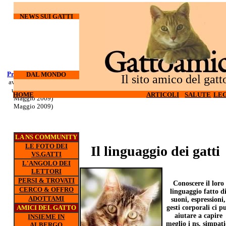
NEWS SUI GATTI
Processo Docherty
Corso di
DAL MONDO
Il sito amico del gatt
aveva torturato ed
sopravvivenza
ucciso 3 gatti (6
per gatti d'
HOME
HOME
ARTICOLI
ARTICOLI
SALUTE
SALUTE
LEG
LEG
appartamento (5
Maggio 2009)
Maggio 2009)
LA NS COMMUNITY
LE FOTO DEI
Il linguaggio dei gatti
VS.GATTI
L'ANGOLO DEI
LETTORI
PERSI & TROVATI
Conoscere il loro
CERCO & OFFRO
linguaggio fatto d
ADOTTAMI
suoni, espressioni,
AMICI DEL GATTO
gesti corporali ci p
aiutare a capire
INSIEME IN
meglio i ns. simpati
ALBERGO