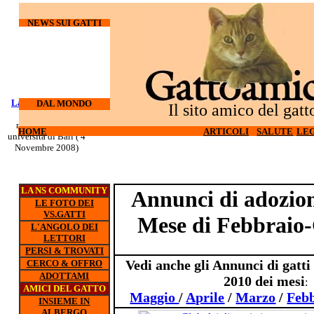
NEWS SUI GATTI
Laureati su cani e
I gatti
DAL MONDO
Il sito amico del gatt
odiano l'hi-tech (27
gatti
nuovo corso all'
Ottobre 2008)
HOME
HOME
ARTICOLI
ARTICOLI
SALUTE
SALUTE
LEG
LEG
universita di Bari ( 4
Novembre 2008)
LA NS COMMUNITY
Annunci di adozioni
LE FOTO DEI
VS.GATTI
Mese di Febbraio
L'ANGOLO DEI
LETTORI
PERSI & TROVATI
Vedi anche gli Annunci di gatti
CERCO & OFFRO
ADOTTAMI
2010 dei mesi
:
AMICI DEL GATTO
Maggio
/
Aprile
/
Marzo
/
Febb
INSIEME IN
ALBERGO