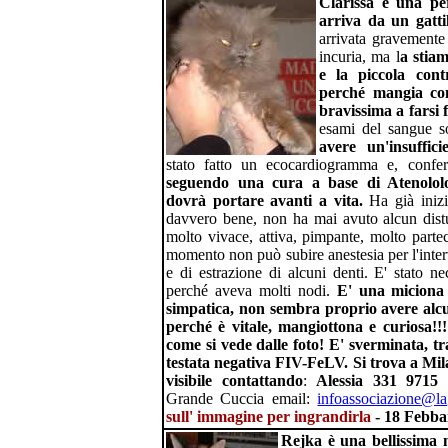
Clarissa è una pe
arriva da un gatti
arrivata gravemente 
incuria, ma l
a stiam
e la piccola cont
perché mangia co
bravissima a farsi 
esami del sangue 
avere un'insuffic
stato fatto un ecocardiogramma e, confe
seguendo una cura a base di Atenololo
dovrà portare avanti a vita.
Ha già inizi
davvero bene, non ha mai avuto alcun dist
molto vivace, attiva, pimpante, molto parte
momento non può subire anestesia per l'interv
e di estrazione di alcuni denti. E' stato ne
perché aveva molti nodi.
E' una miciona
simpatica, non sembra proprio avere alc
perché è vitale, mangiottona e curiosa!!
come si vede dalle foto! E' sverminata, tr
testata negativa FIV-FeLV.
Si trova a Mi
visibile contattando
:
Alessia 331 971
Grande Cuccia email:
infoassociazione@la
sull' immagine per ingrandirla
- 18 Febba
Rejka è una bellissima m