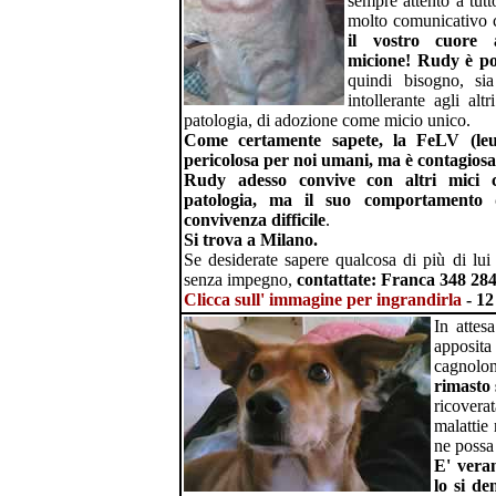
sempre attento a tut
molto comunicativo 
il vostro cuore 
micione!
Rudy è po
quindi bisogno, sia
intollerante agli alt
patologia, di adozione come micio unico.
Come certamente sapete, la FeLV (leu
pericolosa per noi umani, ma è contagiosa 
Rudy adesso convive con altri mici 
patologia, ma il suo comportamento 
convivenza difficile
.
Si trova a Milano.
Se desiderate sapere qualcosa di più di lui
senza impegno,
contattate: Franca 348 28
Clicca sull' immagine per ingrandirla
- 12
In attes
apposit
cagnolo
rimasto 
ricovera
malattie
ne possa
E' vera
lo si de