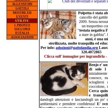
ALLEVATORI
GATTILI
MOSTRE ED
Polpetta è stata 
EVENTI
cancello del gattil
UTILITA'
2009. Senza nessun
I PRONTO
un trasportino co
SOCCORSI
"
testata negativa 
D'ITALIA
a stare in gabbia".
ASSOCIAZIONI
anni, è una mi
sterilizzata, molto tranquilla ed educ
Per info:
adozioni@gattolandia.org
Laura
320.4072865
Clicca sull' immagine per ingrandirla
-
Benjo e' un
di solo 
inizialmen
conosce, m
sciogliers
coccolone, 
Cerca quin
e
tranquill
dandogli attenzioni e lasciandogli un po' 
ambientarsi e prendere confidenza!
E' sve