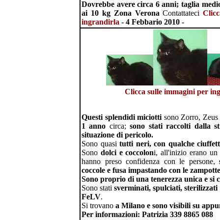
Dovrebbe avere circa 6 anni; taglia medio
ai 10 kg Zona Verona
Contattateci
Clic
ingrandirla
- 4 Febbario 2010 -
Clicca sulle immagini per in
Questi splendidi miciotti
sono Zorro, Zeus 
1 anno
circa;
sono stati raccolti dalla 
situazione di pericolo.
Sono quasi
tutti neri, con qualche ciuffet
Sono
dolci e coccolon
i, all'inizio erano u
hanno preso confidenza con le persone,
coccole e fusa impastando con le zampotte
Sono proprio di una tenerezza unica e si 
Sono stati
sverminati, spulciati, sterilizzati
FeLV
.
Si trovano
a Milano e sono visibili su ap
Per informazioni: Patrizia 339 8865 088