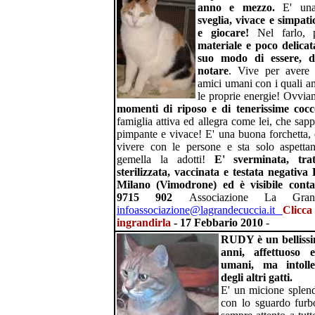
anno e mezzo.
E' una
sveglia, vivace e simpat
e giocare!
Nel farlo, 
materiale e poco delicat
suo modo di essere, di
notare
. Vive per avere 
amici umani con i quali am
le proprie energie! Ovvi
momenti di riposo e di tenerissime coc
famiglia attiva ed allegra come lei, che sap
pimpante e vivace! E' una buona forchetta, è
vivere con le persone e sta solo aspett
gemella la adotti!
E' sverminata, tra
sterilizzata, vaccinata e testata negativ
Milano (Vimodrone) ed è visibile cont
9715 902
Associazione La Gra
infoassociazione@lagrandecuccia.it
Clicca
ingrandirla
- 17 Febbario 2010
-
RUDY è un bellissi
anni, affettuoso 
umani, ma intolle
degli altri gatti.
E' un micione splend
con lo sguardo furbo