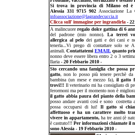
Frontline, vaccinato, sterilizzato e testat
Si trova in provincia di Milano ed è v
Alessia 331 9715 902
Associazione La 
infoassociazione@lagrandecuccia.it
Clicca sull' immagine per ingrandirla
- 22
A malincuore
regalo dolce gattina di 6 ann
del padrone (mio nonno).
La terrei vo
allergica al pelo
dei gatti e dei cani e 
tenerla...Vi prego di contattare solo se
animali.
Contattatemi
EMAIL
quanto pr
nonno deve essere libera entro 2 o 3 settim
Ilaria
- 20 Febbario 2010
-
Sto cercando una famiglia che possa pr
gatto
, non lo posso più tenere perchè da
bambina (un mese e mezzo fa),
il gatto 
trovi!!!
Il veterinario mi ha consigliato di p
ferormoni ma per il momento non è migliora
il gatto abbia paura del pianto della ba
posso andare avanti così e sono costretta 
possa occuparsi di lui!
Il gatto si ch
affettuoso e ha un carattere molto tran
vivere in appartamento,
ha tre anni (è nat
è castrato!!!
Per informazioni chiamate il
sono Alessia - 19 Febbario 2010
-