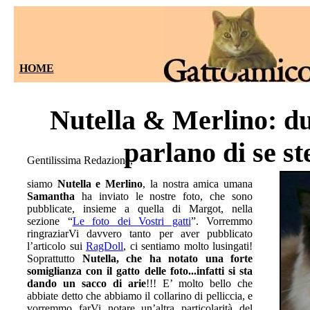
HOME
Nutella & Merlino: d
parlano di se ste
Gentilissima Redazione,
siamo
Nutella e Merlino
, la nostra amica umana
Samantha
ha inviato le nostre foto, che sono
pubblicate, insieme a quella di Margot, nella
sezione “
Le foto dei Vostri gatti
”. Vorremmo
ringraziarVi davvero tanto per aver pubblicato
l’articolo sui
RagDoll
, ci sentiamo molto lusingati!
Soprattutto
Nutella, che ha notato una forte
somiglianza con il gatto delle foto...infatti si sta
dando un sacco di arie
!!! E’ molto bello che
abbiate detto che abbiamo il collarino di pelliccia, e
vorremmo farVi notare un’altra particolarità del