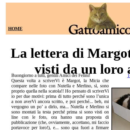
HOME
La lettera di Margot
visti da un loro
Buongiorno a tutti, gentili Amici dei Felini!
1
Questa volta a scriverVi è Margot, la Micia che
compare nelle foto con Nutella e Merlino, sì, sono
proprio quella nella scatola!! Ho pensato di scriverVi
io per due motivi: prima di tutto perché sono l’unica
a non averVi ancora scritto, e poi perché... beh, mi
vergogno un po’ a dirlo, ma... Nutella e Merlino si
sono montati la testa perché prima si sono visti on
line con le foto, ora hanno una proposta di
pubblicazione (che, ovviamente, accettano, mi faccio
portavoce per loro!), e... sono qua fuori a firmare