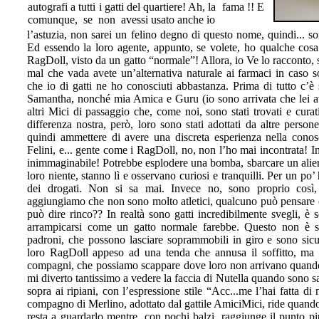
autografi a tutti i gatti del quartiere! Ah, la fama !! E
comunque, se non avessi usato anche io
l’astuzia, non sarei un felino degno di questo nome, quindi... so
Ed essendo la loro agente, appunto, se volete, ho qualche cosa
RagDoll, visto da un gatto “normale”! Allora, io Ve lo racconto, 
mal che vada avete un’alternativa naturale ai farmaci in caso so
che io di gatti ne ho conosciuti abbastanza. Prima di tutto c’
Samantha, nonché mia Amica e Guru (io sono arrivata che lei ave
altri Mici di passaggio che, come noi, sono stati trovati e cu
differenza nostra, però, loro sono stati adottati da altre perso
quindi ammettere di avere una discreta esperienza nella conosc
Felini, e... gente come i RagDoll, no, non l’ho mai incontrata! I
inimmaginabile! Potrebbe esplodere una bomba, sbarcare un alie
loro niente, stanno lì e osservano curiosi e tranquilli. Per un po
dei drogati. Non si sa mai. Invece no, sono proprio così,
aggiungiamo che non sono molto atletici, qualcuno può pensare ch
può dire rinco?? In realtà sono gatti incredibilmente svegli, è
arrampicarsi come un gatto normale farebbe. Questo non è s
padroni, che possono lasciare soprammobili in giro e sono sicu
loro RagDoll appeso ad una tenda che annusa il soffitto, ma an
compagni, che possiamo scappare dove loro non arrivano quando 
mi diverto tantissimo a vedere la faccia di Nutella quando sono sa
sopra ai ripiani, con l’espressione stile “Acc...me l’hai fatta 
compagno di Merlino, adottato dal gattile AmiciMici, ride quand
resta a guardarlo mentre, con pochi balzi, raggiunge il punto più