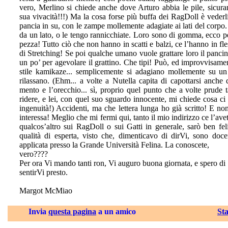
vero, Merlino si chiede anche dove Arturo abbia le pile, sicuram
sua vivacità!!!) Ma la cosa forse più buffa dei RagDoll è veder
pancia in su, con le zampe mollemente adagiate ai lati del corpo.
da un lato, o le tengo rannicchiate. Loro sono di gomma, ecco 
pezza! Tutto ciò che non hanno in scatti e balzi, ce l’hanno in fles
di Stretching! Se poi qualche umano vuole grattare loro il pancino
un po’ per agevolare il grattino. Che tipi! Può, ed improvvisamen
stile kamikaze... semplicemente si adagiano mollemente su un
rilassano. (Ehm... a volte a Nutella capita di capottarsi anche 
mento e l’orecchio... sì, proprio quel punto che a volte prude t
ridere, e lei, con quel suo sguardo innocente, mi chiede cosa ci s
ingenuità!) Accidenti, ma che lettera lunga ho già scritto! E n
interessa! Meglio che mi fermi qui, tanto il mio indirizzo ce l’ave
qualcos’altro sui RagDoll o sui Gatti in generale, sarò ben fel
qualità di esperta, visto che, dimenticavo di dirVi, sono doce
applicata presso la Grande Università Felina. La conoscete,
vero????
Per ora Vi mando tanti ron, Vi auguro buona giornata, e spero di
sentirVi presto.
Margot McMiao
Invia
questa pagina
a un amico
Sta