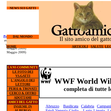
NEWS SUI GATTI
Processo Docherty
Corso di
DAL MONDO
Il sito amico del gatt
aveva torturato ed
sopravvivenza
ucciso 3 gatti (6
per gatti d'
HOME
HOME
ARTICOLI
ARTICOLI
SALUTE
SALUTE
LEG
LEG
appartamento (5
Maggio 2009)
Maggio 2009)
LA NS COMMUNITY
LE FOTO DEI
VS.GATTI
WWF
World Wil
L'ANGOLO DEI
LETTORI
completa di tutte l
PERSI & TROVATI
CERCO & OFFRO
ADOTTAMI
AMICI DEL GATTO
Abruzzo
Basilicata
Calabria
Campani
INSIEME IN
ALBERGO
Friuli-Venezia-Giulia
Lazio
Liguria
L