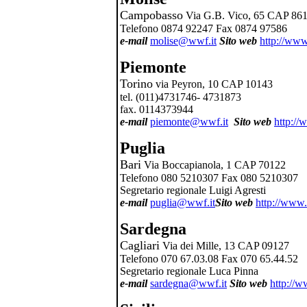
Campobasso
Via G.B. Vico, 65 CAP 86
Telefono 0874 92247 Fax 0874 97586
e-mail
molise@wwf.it
Sito web
http://www
Piemonte
Torino
via Peyron, 10 CAP 10143
tel. (011)4731746- 4731873
fax. 0114373944
e-mail
piemonte@wwf.it
Sito web
http://
Puglia
Bari
Via Boccapianola, 1 CAP 70122
Telefono 080 5210307 Fax 080 5210307
Segretario regionale Luigi Agresti
e-mail
puglia@wwf.it
Sito web
http://www.
Sardegna
Cagliari
Via dei Mille, 13 CAP 09127
Telefono 070 67.03.08 Fax 070 65.44.52
Segretario regionale Luca Pinna
e-mail
sardegna@wwf.it
Sito web
http://