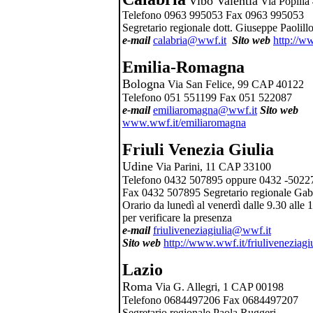
Vibo Valentia
Via Popili
Telefono 0963 995053 Fax 0963 995053
Segretario regionale dott. Giuseppe Paolill
e-mail
calabria@wwf.it
Sito web
http://w
Emilia-Romagna
Bologna
Via San Felice, 99 CAP 40122
Telefono 051 551199 Fax 051 522087
e-mail
emiliaromagna@wwf.it
Sito web
www.wwf.it/emiliaromagna
Friuli Venezia Giulia
Udine
Via Parini, 11 CAP 33100
Telefono 0432 507895 oppure 0432 -502275
Fax 0432 507895 Segretario regionale Gabr
Orario da lunedì al venerdì dalle 9.30 alle 
per verificare la presenza
e-mail
friuliveneziagiulia@wwf.it
Sito web
http://www.wwf.it/friuliveneziagi
Lazio
Roma
Via G. Allegri, 1 CAP 00198
Telefono 0684497206 Fax 0684497207
Segretario regionale Paola Ruggeri