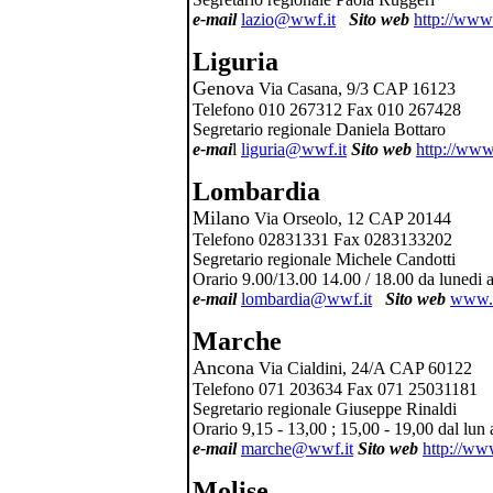
e-mail
lazio@wwf.it
Sito web
http://www.
Liguria
Genova
Via Casana, 9/3 CAP 16123
Telefono 010 267312 Fax 010 267428
Segretario regionale Daniela Bottaro
e-mai
l
liguria@wwf.it
Sito web
http://www
Lombardia
Milano
Via Orseolo, 12 CAP 20144
Telefono 02831331 Fax 0283133202
Segretario regionale Michele Candotti
Orario 9.00/13.00 14.00 / 18.00 da lunedi 
e-mail
lombardia@wwf.it
Sito
web
www.w
Marche
Ancona
Via Cialdini, 24/A CAP 60122
Telefono 071 203634 Fax 071 25031181
Segretario regionale Giuseppe Rinaldi
Orario 9,15 - 13,00 ; 15,00 - 19,00 dal lun 
e-mail
marche@wwf.it
Sito web
http://ww
Molise