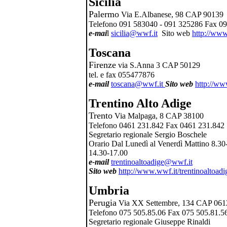
Sicilia
Palermo
Via E.Albanese, 98 CAP 90139
Telefono 091 583040 - 091 325286 Fax 0
e-mai
l
sicilia@wwf.it
Sito web
http://www.
Toscana
Firenze
via S.Anna 3 CAP 50129
tel. e fax 055477876
e-mail
toscana@wwf.it
Sito web
http://ww
Trentino Alto Adige
Trento
Via Malpaga, 8 CAP 38100
Telefono 0461 231.842 Fax 0461 231.842
Segretario regionale Sergio Boschele
Orario Dal Lunedì al Venerdì Mattino 8.3
14.30-17.00
e-mail
trentinoaltoadige@wwf.it
Sito web
http://www.wwf.it/trentinoaltoadi
Umbria
Perugia
Via XX Settembre, 134 CAP 061
Telefono 075 505.85.06 Fax 075 505.81.5
Segretario regionale Giuseppe Rinaldi