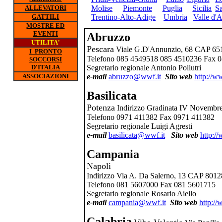
ALLEVATORI
Molise
Piemonte
Puglia
Sicilia
S
GATTILI
Trentino-Alto-Adige
Umbria
Valle d'
MOSTRE ED
EVENTI
Abruzzo
UTILITA'
Pescara
Viale G.D'Annunzio, 68 CAP 65
I PRONTO
Telefono 085 4549518 085 4510236 Fax 
SOCCORSI
D'ITALIA
Segretario regionale Antonio Pollutri
ASSOCIAZIONI
e-mail
abruzzo@wwf.it
Sito web
http://w
Basilicata
Potenza
Indirizzo Gradinata IV Novemb
Telefono 0971 411382 Fax 0971 411382
Segretario regionale Luigi Agresti
e-mail
basilicata@wwf.it
Sito web
http:/
Campania
Napoli
Indirizzo Via A. Da Salerno, 13 CAP 8012
Telefono 081 5607000 Fax 081 5601715
Segretario regionale Rosario Aiello
e-mail
campania@wwf.it
Sito web
http:/
Calabria