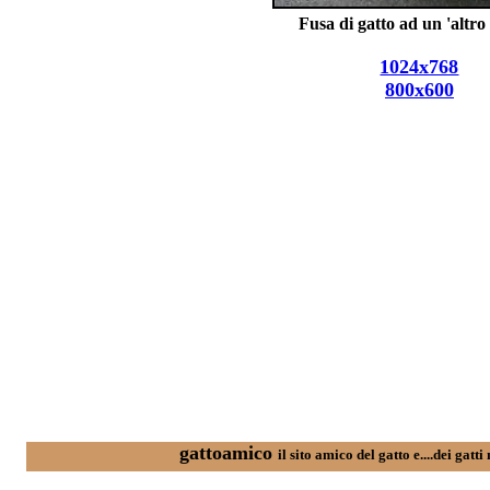
Fusa di gatto ad un 'altro 
1024x768
800x600
gattoamico
il sito amico del gatto e....dei gatti