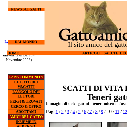
NEWS SUI GATTI
Laureati su cani e
I gatti
DAL MONDO
Il sito amico del gatt
odiano l'hi-tech (27
gatti
nuovo corso all'
Ottobre 2008)
HOME
HOME
ARTICOLI
ARTICOLI
SALUTE
SALUTE
LEG
LEG
universita di Bari ( 4
Novembre 2008)
LA NS COMMUNITY
LE FOTO DEI
SCATTI DI VITA
VS.GATTI
L'ANGOLO DEI
Teneri gat
LETTORI
PERSI & TROVATI
Immagini di dolci gattini - teneri micetti - fusa 
CERCO & OFFRO
10
Pag
.
1
/
2
/
3
/
4
/
5
/
6
/
7
/
8
/
9
/
/
11
/
1
ADOTTAMI
AMICI DEL GATTO
INSIEME IN
ALBERGO