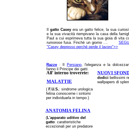
Il
gatto Casey
era un gatto felice, la sua curiosi
e la sua vivacità riempivano la casa della famigl
Paul a cui esprimeva tutta la sua gioia di vita c
rumorose fusa. Finchè un giorno ....
SEG
"Casey depresso perchè perde il lavoro">>
Razze
: Il
Persiano
, l'eleganza e la dolcezza
fanno il Principe dei gatti.
All' interno troverete:
NUOVI SFOND
dodici
bellissimi n
MALATTIE
wallpapers di splen
(
F.U.S.
: sindrome urologica
felina conoscerne i sintomi
per individuarla in tempo.)
ANATOMIA FELINA
(
L'apparato uditivo del
gatto
: caratteristiche
eccezionali per un predatore