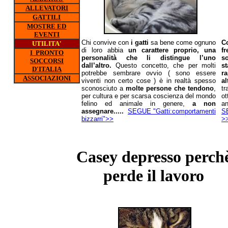
ALLEVATORI
GATTILI
MOSTRE ED
EVENTI
Chi convive con
i gatti
sa bene come ognuno
Co
UTILITA'
di loro abbia
un carattere proprio, una
f
I PRONTO
personalità che li distingue l’uno
so
SOCCORSI
dall’altro.
Questo concetto, che per molti
s
D'ITALIA
potrebbe sembrare ovvio ( sono essere
r
ASSOCIAZIONI
viventi non certo cose ) è in realtà spesso
al
sconosciuto a
molte persone che tendono
,
tr
per cultura e per scarsa coscienza del mondo
ot
felino ed animale in genere,
a non
an
assegnare.....
SEGUE "Gatti:comportamenti
S
bizzarri">>
>
Casey depresso perch
perde il lavoro