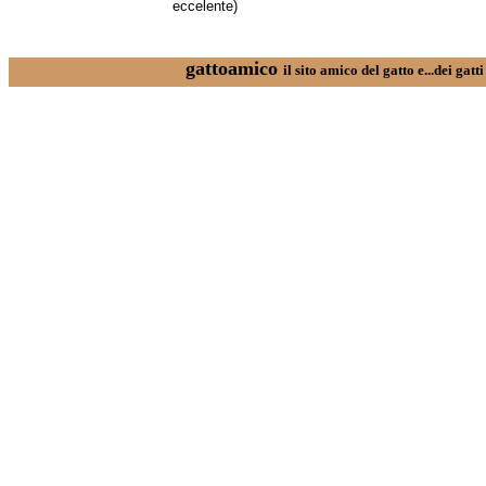
eccelente)
gattoamico
il sito amico del gatto e...dei gatt