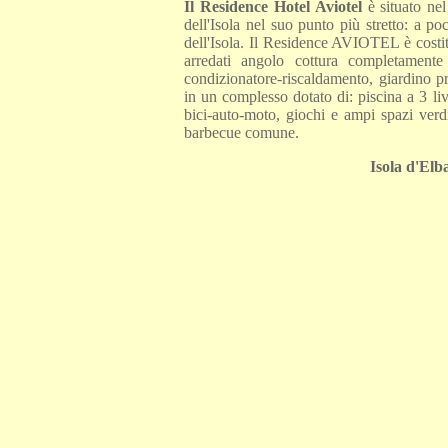
Il Residence Hotel Aviotel
è situato ne
dell'Isola nel suo punto più stretto: a po
dell'Isola. Il Residence AVIOTEL è costit
arredati angolo cottura completamente
condizionatore-riscaldamento, giardino pri
in un complesso dotato di: piscina a 3 liv
bici-auto-moto, giochi e ampi spazi verdi
barbecue comune.
Isola d'Elb