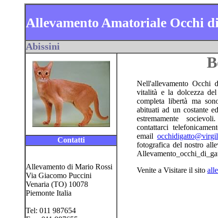
Allevamento Amatoriale Occhi di
Abissini
B
Nell'allevamento Occhi di
vitalità e la dolcezza del
completa libertà ma son
abituati ad un costante e
estremamente socievol
contattarci telefonicam
email
occhidigatto@virgili
Contatti
fotografica del nostro all
Allevamento_occhi_di_gat
Allevamento di Mario Rossi
Venite a Visitare il sito
all
Via Giacomo Puccini
Venaria (TO) 10078
Piemonte Italia
Tel: 011 987654