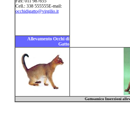
Fax: 011 987655
Cell.: 338 555555E-mail:
occhidigatto@virgilio.it
Allevamento Occhi di
Gatto
Gattoamico Inserzioni alle