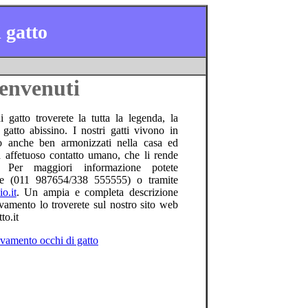
 gatto
envenuti
 gatto troverete la tutta la legenda, la
 gatto abissino. I nostri gatti vivono in
o anche ben armonizzati nella casa ed
d affetuoso contatto umano, che li rende
i. Per maggiori informazione potete
ente (011 987654/338 555555) o tramite
o.it
. Un ampia e completa descrizione
evamento lo troverete sul nostro sito web
to.it
evamento occhi di gatto