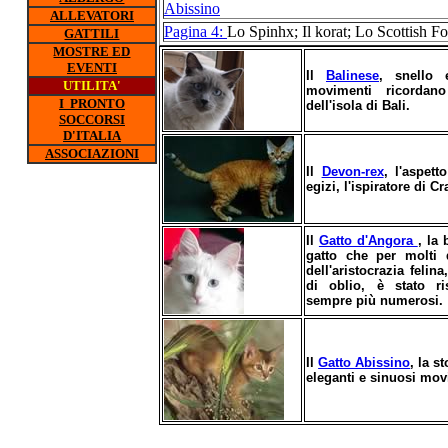
Abissino
ALLEVATORI
Pagina 4:
Lo Spinhx; Il korat; Lo Scottish F
GATTILI
MOSTRE ED
EVENTI
Il
Balinese
, snello 
UTILITA'
movimenti ricordano
I PRONTO
dell'isola di Bali.
SOCCORSI
D'ITALIA
ASSOCIAZIONI
Il
Devon-rex
, l'aspett
egizi, l'ispiratore di C
Il
Gatto d'Angora
, la 
gatto che per molti 
dell'aristocrazia feli
di oblio, è stato ri
sempre più numerosi.
Il
Gatto Abissino
, la s
eleganti e sinuosi mov